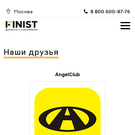
Москва
8 800 600-87-76
Главная
О компании
Услуги
Наши друзья
Партнерам
Вакансии
AngelClub
FinistИпотека
FinistRealty
ProMoneyClub
FinistAuto
Страховой случай